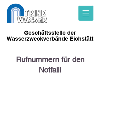
Geschäftsstelle der
Wasserzweckverbände
Eichstätt
Rufnummern für den
Notfall!
Eichstätter
Berggruppe
Tel. 08421 / 3002
Denkendorf
Kipfenberg