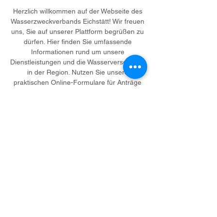
Herzlich willkommen auf der Webseite des
Wasserzweckverbands Eichstätt! Wir freuen
uns, Sie auf unserer Plattform begrüßen zu
dürfen. Hier finden Sie umfassende
Informationen rund um unsere
Dienstleistungen und die Wasserversorgung
in der Region. Nutzen Sie unsere
praktischen Online-Formulare für Anträge
oder Anfragen und informieren Sie sich
über aktuelle Themen und Projekte, die uns
beschäftigen. Bleiben Sie auf dem
Laufenden über wichtige Neuigkeiten und
Entwicklungen. Bei Fragen stehen wir Ihnen
jederzeit gerne zur Verfügung.
Unsere
Verbandsvorsitzenden